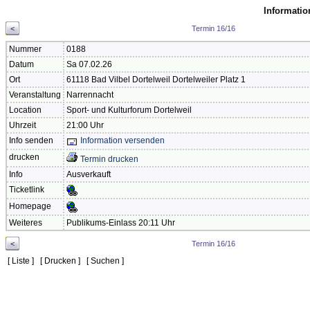
Informatio
<
Termin 16/16
Nummer
0188
Datum
Sa 07.02.26
Ort
61118 Bad Vilbel Dortelweil Dortelweiler Platz 1
Veranstaltung
Narrennacht
Location
Sport- und Kulturforum Dortelweil
Uhrzeit
21:00 Uhr
Info senden
Information versenden
drucken
Termin drucken
Info
Ausverkauft
Ticketlink
Homepage
Weiteres
Publikums-Einlass 20:11 Uhr
<
Termin 16/16
[
Liste
] [
Drucken
] [
Suchen
]