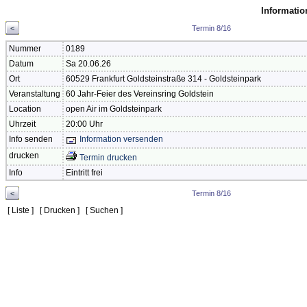
Informatio
<
Termin 8/16
Nummer
0189
Datum
Sa 20.06.26
Ort
60529 Frankfurt Goldsteinstraße 314 - Goldsteinpark
Veranstaltung
60 Jahr-Feier des Vereinsring Goldstein
Location
open Air im Goldsteinpark
Uhrzeit
20:00 Uhr
Info senden
Information versenden
drucken
Termin drucken
Info
Eintritt frei
<
Termin 8/16
[
Liste
] [
Drucken
] [
Suchen
]