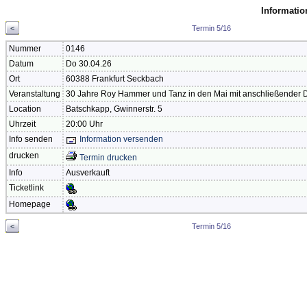
Informatio
<
Termin 5/16
Nummer
0146
Datum
Do 30.04.26
Ort
60388 Frankfurt Seckbach
Veranstaltung
30 Jahre Roy Hammer und Tanz in den Mai mit anschließender D
Location
Batschkapp, Gwinnerstr. 5
Uhrzeit
20:00 Uhr
Info senden
Information versenden
drucken
Termin drucken
Info
Ausverkauft
Ticketlink
Homepage
<
Termin 5/16