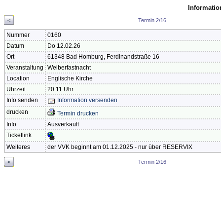
Informatio
<
Termin 2/16
Nummer
0160
Datum
Do 12.02.26
Ort
61348 Bad Homburg, Ferdinandstraße 16
Veranstaltung
Weiberfastnacht
Location
Englische Kirche
Uhrzeit
20:11 Uhr
Info senden
Information versenden
drucken
Termin drucken
Info
Ausverkauft
Ticketlink
Weiteres
der VVK beginnt am 01.12.2025 - nur über RESERVIX
<
Termin 2/16