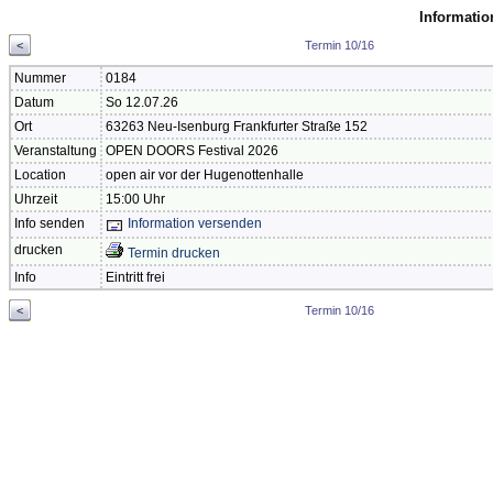
Informatio
<
Termin 10/16
Nummer
0184
Datum
So 12.07.26
Ort
63263 Neu-Isenburg Frankfurter Straße 152
Veranstaltung
OPEN DOORS Festival 2026
Location
open air vor der Hugenottenhalle
Uhrzeit
15:00 Uhr
Info senden
Information versenden
drucken
Termin drucken
Info
Eintritt frei
<
Termin 10/16