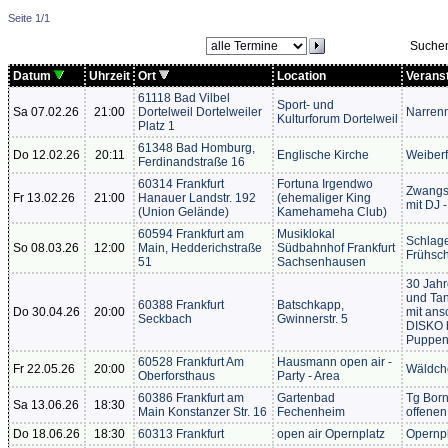
Seite 1/1
Suche
Datum
Uhrzeit
Ort
Location
Verans
61118 Bad Vilbel
Sport- und
Sa 07.02.26
21:00
Dortelweil Dortelweiler
Narren
Kulturforum Dortelweil
Platz 1
61348 Bad Homburg,
Do 12.02.26
20:11
Englische Kirche
Weiberf
Ferdinandstraße 16
60314 Frankfurt
Fortuna Irgendwo
Zwangsj
Fr 13.02.26
21:00
Hanauer Landstr. 192
(ehemaliger King
mit DJ -
(Union Gelände)
Kamehameha Club)
60594 Frankfurt am
Musiklokal
Schlage
So 08.03.26
12:00
Main, Hedderichstraße
Südbahnhof Frankfurt
Frühsc
51
Sachsenhausen
30 Jah
und Tan
60388 Frankfurt
Batschkapp,
Do 30.04.26
20:00
mit ans
Seckbach
Gwinnerstr. 5
DISKO b
Puppe
60528 Frankfurt Am
Hausmann open air -
Fr 22.05.26
20:00
Wäldch
Oberforsthaus
Party - Area
60386 Frankfurt am
Gartenbad
Tg Born
Sa 13.06.26
18:30
Main Konstanzer Str. 16
Fechenheim
offenen
Do 18.06.26
18:30
60313 Frankfurt
open air Opernplatz
Opernpl