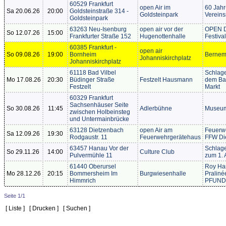
60529 Frankfurt
open Air im
60 Jahr
Sa 20.06.26
20:00
Goldsteinstraße 314 -
Goldsteinpark
Vereins
Goldsteinpark
63263 Neu-Isenburg
open air vor der
OPEN 
So 12.07.26
15:00
Frankfurter Straße 152
Hugenottenhalle
Festiva
60385 Frankfurt -
open air
So 09.08.26
19:00
Bornheim
Bernem
Johanniskirchplatz
Johanniskirchplatz
61118 Bad Vilbel
Schlage
Mo 17.08.26
20:30
Büdinger Straße
Festzelt Hausmann
dem Bad
Festzelt
Markt
60329 Frankfurt
Sachsenhäuser Seite
So 30.08.26
11:45
Adlerbühne
Museum
zwischen Holbeinsteg
und Untermainbrücke
63128 Dietzenbach
open Air am
Feuerwe
Sa 12.09.26
19:30
Rodgaustr. 11
Feuerwehrgerätehaus
FFW Di
63457 Hanau Vor der
Schlage
So 29.11.26
14:00
Culture Club
Pulvermühle 11
zum 1. 
61440 Oberursel
Roy Ha
Mo 28.12.26
20:15
Bommersheim Im
Burgwiesenhalle
Praliné
Himmrich
PFUND
Seite 1/1
[
Liste
] [
Drucken
] [
Suchen
]